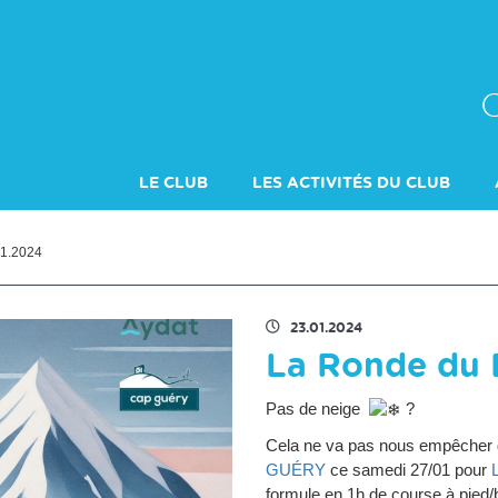
LE CLUB
LES ACTIVITÉS DU CLUB
ADHÉSION
01.2024
23.01.2024
La Ronde du 
Pas de neige
?
Cela ne va pas nous empêcher d
GUÉRY
ce samedi 27/01 pour
formule en 1h de course à pied/b