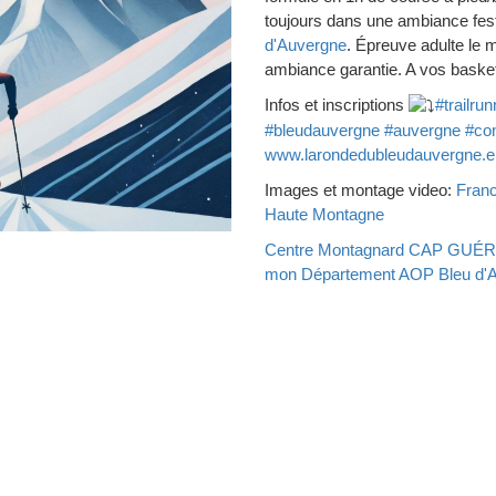
toujours dans une ambiance fest
d'Auvergne
. Épreuve adulte le 
ambiance garantie. A vos basket
Infos et inscriptions
#trailrun
#bleudauvergne
#auvergne
#con
www.larondedubleudauvergne.e
Images et montage video:
Franc
Haute Montagne
Centre Montagnard CAP GUÉ
mon Département
AOP Bleu d'