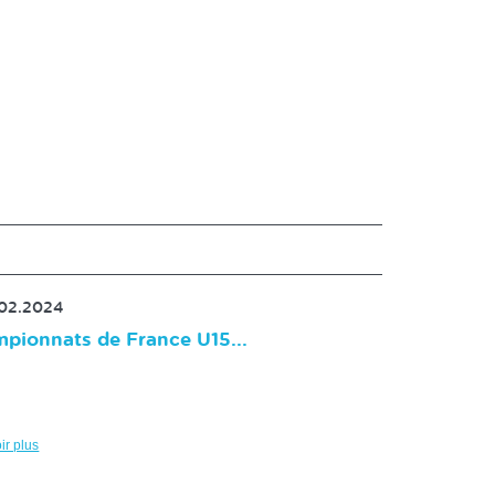
.02.2024
pionnats de France U15...
ir plus