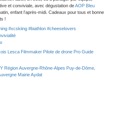
ive et conviviale, avec dégustation de
AOP Bleu
matin, enfant l'après-midi. Cadeaux pour tous et bonne
s !
ning
#xcskiing
#biathlon
#cheeselovers
vivialité
u
ois Lesca Filmmaker Pilote de drone Pro Guide
RY
Région Auvergne-Rhône-Alpes
Puy-de-Dôme,
Auvergne
Mairie Aydat