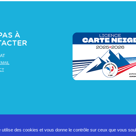
PAS À
TACTER
AT
EMAIL
CT
e utilise des cookies et vous donne le contrôle sur ceux que vous sou