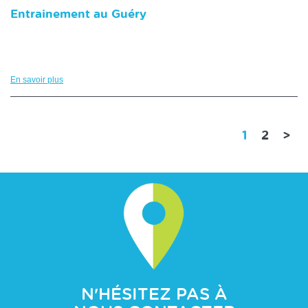
Entrainement au Guéry
En savoir plus
(current)
1
2
>
N'HÉSITEZ PAS À